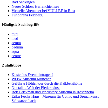
Bad Säckingen
Neues Schloss Herrenchiemsee
Virtuelle Abenteuer bei YULLBE in Rust
Fundorena Feldberg
Häufigste Suchbegriffe
mini
nied
aemm
badmin
aqua
centre
Zufallstipps
Kostenlos Event eintragen!
WOW Museum München
Geführte Höhlentour durch die Kalkberghöhle
Noctalis - Welt der Fledermäuse
Bob Brickman und Brickstory Museum in Rosenheim
Erika-Fuchs-Haus - Museum für Comic und Sprachkunst
Schwarzenbach