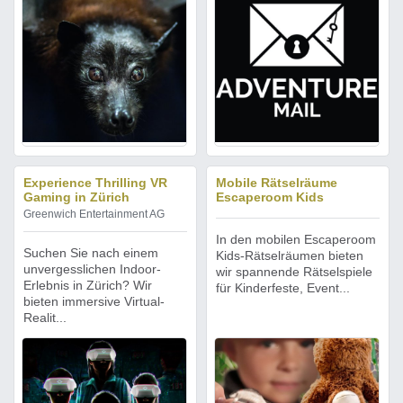
Experience Thrilling VR
Mobile Rätselräume
Gaming in Zürich
Escaperoom Kids
Greenwich Entertainment AG
In den mobilen Escaperoom
Suchen Sie nach einem
Kids-Rätselräumen bieten
unvergesslichen Indoor-
wir spannende Rätselspiele
Erlebnis in Zürich? Wir
für Kinderfeste, Event...
bieten immersive Virtual-
Realit...