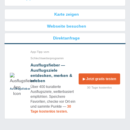
Karte zeigen
Webseite besuchen
Direktanfrage
App-Tipp vom
Schlechtwetterprogramm
Ausflugsfieber —
Ausflugsziele
entdecken, merken &
▶ Jetzt gratis testen
erleben
Über 400 kuratierte
30 Tage kostenlos
Ausflug­sfieber
Ausflugsziele, wetterbasiert
empfohlen. Speichere
Favoriten, checke vor Ort ein
und sammle Punkte —
30
Tage kostenlos testen.