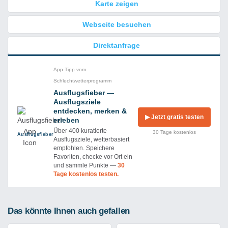
Karte zeigen
Webseite besuchen
Direktanfrage
App-Tipp vom
Schlechtwetterprogramm
Ausflugsfieber —
Ausflugsziele
entdecken, merken &
▶ Jetzt gratis testen
erleben
Über 400 kuratierte
30 Tage kostenlos
Ausflug­sfieber
Ausflugsziele, wetterbasiert
empfohlen. Speichere
Favoriten, checke vor Ort ein
und sammle Punkte —
30
Tage kostenlos testen.
Das könnte Ihnen auch gefallen