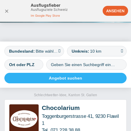
Ausflugsfieber
×
Ausflugsziele Schweiz
Deutschland
ANSEHEN
Im Google Play Store
Bundesland:
Bitte wählen
Umkreis:
10 km
Schlechtwetter-Idee, Kanton St. Gallen
Chocolarium
Toggenburgerstrasse 41, 9230 Flawil
1
Tel. 071 228 38 88