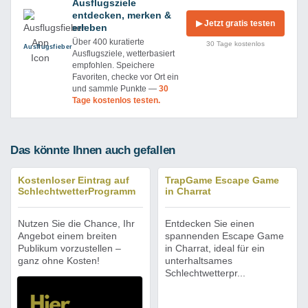
Ausflugsziele
entdecken, merken &
▶ Jetzt gratis testen
erleben
Über 400 kuratierte
30 Tage kostenlos
Ausflug­sfieber
Ausflugsziele, wetterbasiert
empfohlen. Speichere
Favoriten, checke vor Ort ein
und sammle Punkte —
30
Tage kostenlos testen.
Das könnte Ihnen auch gefallen
Kostenloser Eintrag auf
TrapGame Escape Game
SchlechtwetterProgramm
in Charrat
Nutzen Sie die Chance, Ihr
Entdecken Sie einen
Angebot einem breiten
spannenden Escape Game
Publikum vorzustellen –
in Charrat, ideal für ein
ganz ohne Kosten!
unterhaltsames
Schlechtwetterpr...