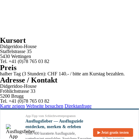
Kursort
Didgeridoo-House
Staffelstrasse 35
5430 Wettingen
Tel. +41 (0)78 765 03 82
Preis
halber Tag (3 Stunden): CHF 140.- / bitte am Kurstag bezahlen.
Adresse / Kontakt
Didgeridoo-House
Fröhlichstrasse 33
5200 Brugg
Tel. +41 (0)78 765 03 82
Karte zeigen
Webseite besuchen
Direktanfrage
App-Tipp vom Schlechtwetterprogramm
Ausflugsfieber — Ausflugsziele
entdecken, merken & erleben
▶ Jetzt gratis testen
Über 400 kuratierte Ausflugsziele,
wetterbasiert empfohlen. Speichere Favoriten,
30 Tage kostenlos