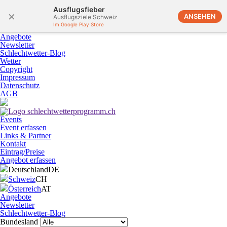
Ausflugsfieber
×
ANSEHEN
Ausflugsziele Schweiz
Im Google Play Store
Angebote
Newsletter
Schlechtwetter-Blog
Wetter
Copyright
Impressum
Datenschutz
AGB
Events
Event erfassen
Links & Partner
Kontakt
Eintrag/Preise
Angebot erfassen
Deutschland
DE
Schweiz
CH
Österreich
AT
Angebote
Newsletter
Schlechtwetter-Blog
Bundesland