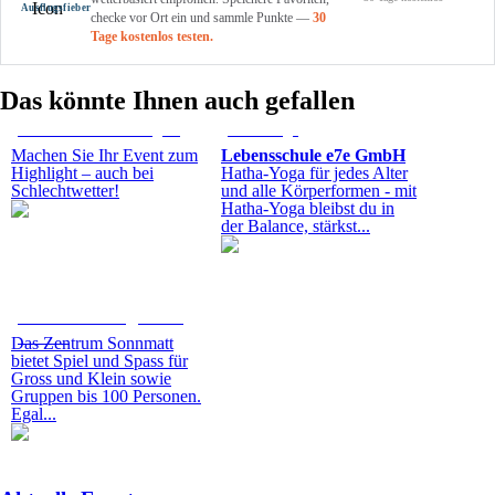
Ausflug­sfieber
checke vor Ort ein und sammle Punkte —
30
Tage kostenlos testen.
Das könnte Ihnen auch gefallen
Kostenlos Event eintragen!
Hatha-Yoga
Machen Sie Ihr Event zum
Lebensschule e7e GmbH
Highlight – auch bei
Hatha-Yoga für jedes Alter
Schlechtwetter!
und alle Körperformen - mit
Hatha-Yoga bleibst du in
der Balance, stärkst...
Sonnmatt: Bowling, Billard
und Dart
Das Zentrum Sonnmatt
bietet Spiel und Spass für
Gross und Klein sowie
Gruppen bis 100 Personen.
Egal...