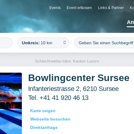
Events
Event erfassen
Links & Partner
Ko
An
Umkreis:
10 km
Schlechtwetter-Idee, Kanton Luzern
Bowlingcenter Sursee
Infanteriestrasse 2, 6210 Sursee
Tel. +41 41 920 46 13
Karte zeigen
Webseite besuchen
Direktanfrage