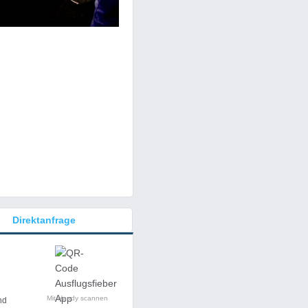
Direktanfrage
Mit Handy scannen
nd