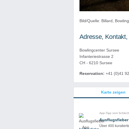
Bild/Quelle: Billard, Bowli
Adresse, Kontakt,
Bowlingcenter Sursee
Infanteriestrasse 2
CH - 6210 Sursee
Reservation:
+41 (0)41 92
Karte zeigen
App-Tipp vom Schlec
Ausflugsfieber
Über 400 kuratiert
Ausflug­sfieber