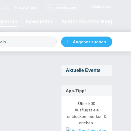
Deutschland
ntakt
Eintrag/Preise
Angebot erfassen
gebote
Newsletter
Schlechtwetter-Blog
Aktuelle Events
App-Tipp!
Über 500
Ausflugsziele
entdecken, merken &
erleben.