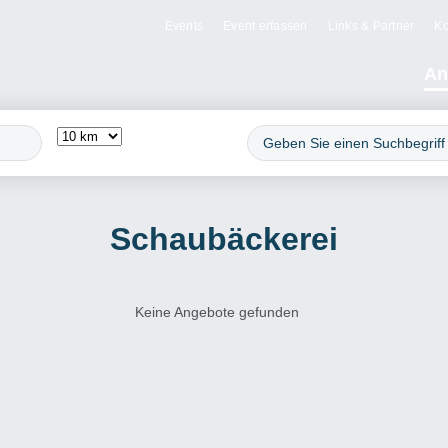
Events
Event erfassen
Links & Partner
Ko
An
Schaubäckerei
Keine Angebote gefunden