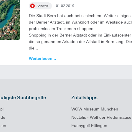
01.02.2019
Schweiz
Die Stadt Bern hat auch bei schlechtem Wetter einiges z
der Berner Altstadt, im Wankdorf oder im Westside auc
problemlos im Trockenen shoppen.
Shopping in der Berner Altstadt oder im Einkaufscente
die so genannten Arkaden der Altstadt in Bern lang. D
die...
 des UNESCO-Weltkulturerbes und lädt zum Shopping und Sightseeing ein
Weiterlesen...
ufigste Suchbegriffe
Zufallstipps
pl
WOW Museum München
rde
Noctalis - Welt der Fledermäuse
pen
Funnygolf Ettlingen