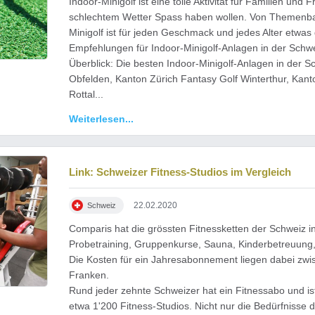
Indoor-Minigolf ist eine tolle Aktivität für Familien und 
schlechtem Wetter Spass haben wollen. Von Themenba
Minigolf ist für jeden Geschmack und jedes Alter etwas
Empfehlungen für Indoor-Minigolf-Anlagen in der Schwe
Überblick: Die besten Indoor-Minigolf-Anlagen in der S
Obfelden, Kanton Zürich Fantasy Golf Winterthur, Kanto
Rottal...
Weiterlesen...
Link: Schweizer Fitness-Studios im Vergleich
22.02.2020
Schweiz
Comparis hat die grössten Fitnessketten der Schweiz i
Probetraining, Gruppenkurse, Sauna, Kinderbetreuung,
Die Kosten für ein Jahresabonnement liegen dabei zwi
Franken.
Rund jeder zehnte Schweizer hat ein Fitnessabo und is
etwa 1'200 Fitness-Studios. Nicht nur die Bedürfnisse 