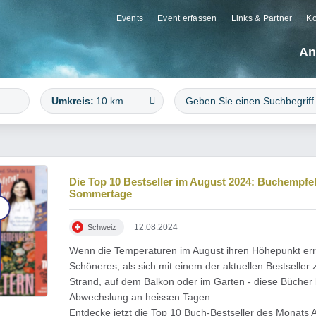
Events
Event erfassen
Links & Partner
Ko
An
Umkreis:
10 km
Die Top 10 Bestseller im August 2024: Buchempfe
Sommertage
12.08.2024
Schweiz
Wenn die Temperaturen im August ihren Höhepunkt erre
Schöneres, als sich mit einem der aktuellen Bestselle
Strand, auf dem Balkon oder im Garten - diese Bücher b
Abwechslung an heissen Tagen.
 August 2024
Entdecke jetzt die Top 10 Buch-Bestseller des Monats A