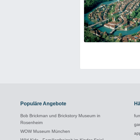
Luftaufnahme von Bern
Die Berner Alstadt ist Teil
Bildquelle:
Reaast
Populäre Angebote
Hä
Bob Brickman und Brickstory Museum in
fun
Rosenheim
ga
WOW Museum München
ap