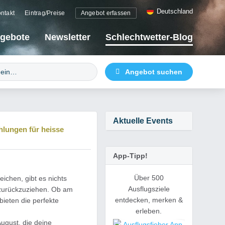
Deutschland
ntakt
Eintrag/Preise
Angebot erfassen
gebote
Newsletter
Schlechtwetter-Blog
Aktuelle Events
hlungen für heisse
App-Tipp!
Über 500
ichen, gibt es nichts
Ausflugsziele
r zurückzuziehen. Ob am
entdecken, merken &
ieten die perfekte
erleben.
ugust, die deine