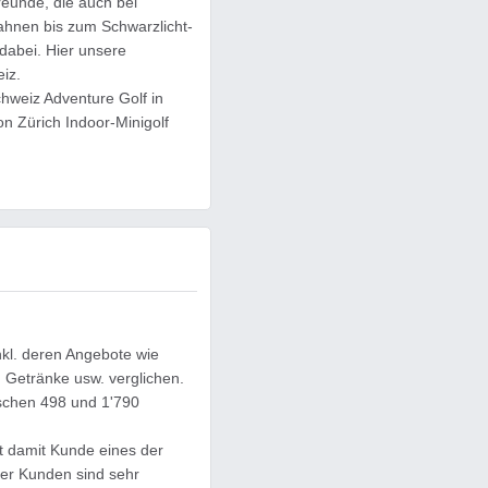
Freunde, die auch bei
hnen bis zum Schwarzlicht-
 dabei. Hier unsere
iz.
chweiz Adventure Golf in
n Zürich Indoor-Minigolf
nkl. deren Angebote wie
 Getränke usw. verglichen.
schen 498 und 1'790
t damit Kunde eines der
der Kunden sind sehr