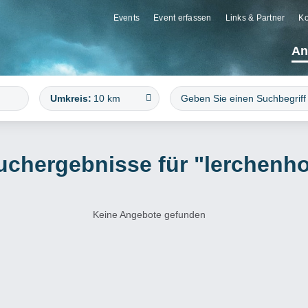
Events
Event erfassen
Links & Partner
Ko
An
Umkreis:
10 km
uchergebnisse für "lerchenho
Keine Angebote gefunden