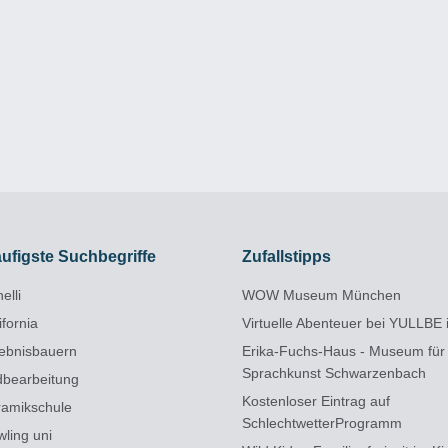
ufigste Suchbegriffe
Zufallstipps
elli
WOW Museum München
ifornia
Virtuelle Abenteuer bei YULLBE 
lebnisbauern
Erika-Fuchs-Haus - Museum für
Sprachkunst Schwarzenbach
ldbearbeitung
Kostenloser Eintrag auf
ramikschule
SchlechtwetterProgramm
wling uni