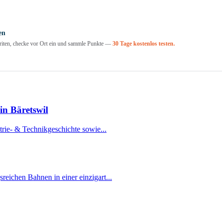
en
voriten, checke vor Ort ein und sammle Punkte —
30 Tage kostenlos testen.
in Bäretswil
trie- & Technikgeschichte sowie...
eichen Bahnen in einer einzigart...