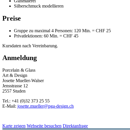
Glasmalerei
Silberschmuck modellieren
Preise
Gruppe zu maximal 4 Personen: 120 Min. = CHF 25
Privatlektionen: 60 Min. = CHF 45
Kursdaten nach Vereinbarung.
Anmeldung
Porcelain & Glass
Art & Design
Josette Mueller-Walser
Jensstrasse 12
2557 Studen
Tel.: +41 (0)32 373 25 55
E-Mail:
josette.mueller@pga-design.ch
Karte zeigen
Webseite besuchen
Direktanfrage