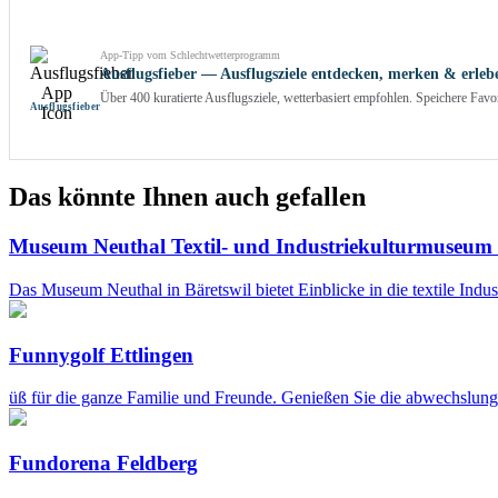
App-Tipp vom Schlechtwetterprogramm
Ausflugsfieber — Ausflugsziele entdecken, merken & erleb
Über 400 kuratierte Ausflugsziele, wetterbasiert empfohlen. Speichere Fa
Ausflug­sfieber
Das könnte Ihnen auch gefallen
Museum Neuthal Textil- und Industriekulturmuseum 
Das Museum Neuthal in Bäretswil bietet Einblicke in die textile Indus
Funnygolf Ettlingen
üß für die ganze Familie und Freunde. Genießen Sie die abwechslungsr
Fundorena Feldberg