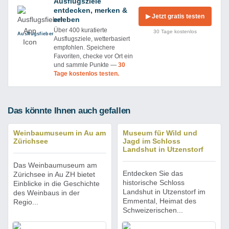
Ausflugsziele
entdecken, merken &
▶ Jetzt gratis testen
erleben
Über 400 kuratierte
30 Tage kostenlos
Ausflug­sfieber
Ausflugsziele, wetterbasiert
empfohlen. Speichere
Favoriten, checke vor Ort ein
und sammle Punkte —
30
Tage kostenlos testen.
Das könnte Ihnen auch gefallen
Weinbaumuseum in Au am
Museum für Wild und
Zürichsee
Jagd im Schloss
Landshut in Utzenstorf
Das Weinbaumuseum am
Entdecken Sie das
Zürichsee in Au ZH bietet
historische Schloss
Einblicke in die Geschichte
Landshut in Utzenstorf im
des Weinbaus in der
Emmental, Heimat des
Regio...
Schweizerischen...