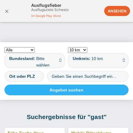
Ausflugsfieber
×
Ausflugsziele Schweiz
Deutschland
ANSEHEN
Im Google Play Store
Bundesland:
Bitte
Umkreis:
10 km
wählen
Suchergebnisse für "gast"