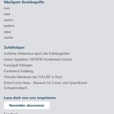
Häufigste Suchbegriffe
mini
nied
aemm
badmin
aqua
centre
Zufallstipps
Geführte Höhlentour durch die Kalkberghöhle
Indoor-Spielplatz OKIDOKI-Kinderland Lörrach
Funnygolf Ettlingen
Fundorena Feldberg
Virtuelle Abenteuer bei YULLBE in Rust
Erika-Fuchs-Haus - Museum für Comic und Sprachkunst
Schwarzenbach
Lass dich von uns inspirieren
Newsletter abonnieren